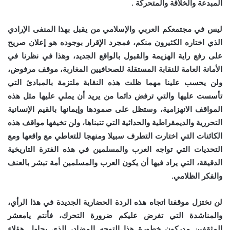
المبدعة والخلاقة والمتحركة .
ليس في مجتمعكم العربي والإسلامي من يقبل بهذا المنفى الإرادي
الذي اختاره الكثيرون منكم، فمجرد الإقرار بوجوده هو إعلان صريح
على رفع راية الهزيمة والقبول بالواقع الجديد، وهذا في نظرنا في
الأمانة العامة للنقابة المستقلة للصحافيين المغاربة، موقف مرفوض،
ولن يحسب علينا مهما ظلت هذه النقابة ملتزمة بالمبادئ التي
تأسست عليها والتي ترفض دائما من يريد أن يملي عليها مثل هذه
المواقف الانهزامية، وستظل على صمودها وإيمانها بالقيم الإنسانية
التحررية والديمقراطية والحداثية التي تتبناها، ولن تخيفها مواقف هذه
الكائنات التي اختارت التطرف سبيلا ومنهجا للتعاطي مع واقعها ومع
التحديات التي تواجه العرب والمسلمين في هذه الفترة التاريخية
الدقيقة، التي يراد فيها أن يكون العرب والمسلمين أمة تبشر بالعنف
والفكر الظلامي.
لن نختزل موقفنا اتجاه هذه الردة الحضارية الجديدة في هذا الرأي،
والمناشدة التي تفرض عليكم ضرورة التحرك، فأنتم يامعشر
المثقفين مدركون خطورة هذا التوجه المضاد، الذي يحاول هؤلاء