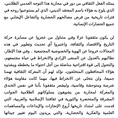
يمثله الفعل الثقافي من دور في محاربة هذا التوجه العدمي الظلامي،
الذي يلوح به هؤلاء باسم المعتقد الديني، الذي لم يستوعبوا روحه في
فترات تاريخية من فرض مصالحهم الحضارية والتفاعل الإيجابي مع
جميع الحضارات الإنسانية.
لن يكون مثقفونا عزلا وفي متناول من عجزوا عن مسايرة حركة
التاريخ والاقتصاد والثقافة، واعتبروا أي تحديث وتطوير في هذه
المجالات خروجا عن الهوية والخصوصية المجتمعية .. وفي هذا الإطار،
نطالبهم بالعدول عن المنفى الإرادي والانخراط في حياة مجتمعهم،
والتحول إلى قوة اقتراحية مناضلة من أجل احتواء ما يخططه وينفذوه
هؤلاء المحافظون المتخلفون، نؤكد لهم أن المعركة الثقافية تهمنا
جميعا، ولن نتخلى عن الانخراط فيها، مهما كانت مقاومة هؤلاء
شرسة ومتوحشة وقاسية، وليشعر مثقفونا بأننا في نفس الخندق
والمعركة لمحاربة من يشوهون بسلوكاتهم الظلامية الجوانب
المشرقة والمتحضرة والثورية في ثقافتنا الإسلامية والعربية، التي
قدمت على امتداد تاريخها أروع الإنجازات والإبداعات والمساهمات
العلمية والفكرية والحضارية، والتي يريدون اليوم تغيير جيناتها