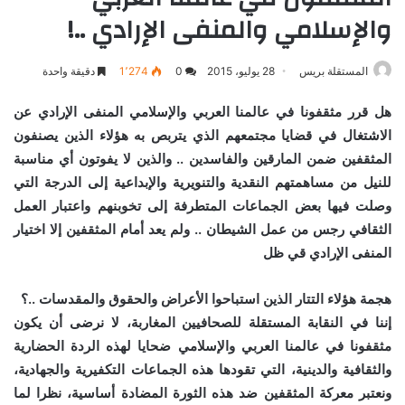
والإسلامي والمنفى الإرادي ..!
المستقلة بريس
28 يوليو، 2015
0
1٬274
دقيقة واحدة
هل قرر مثقفونا في عالمنا العربي والإسلامي المنفى الإرادي عن
الاشتغال في قضايا مجتمعهم الذي يتربص به هؤلاء الذين يصنفون
المثقفين ضمن المارقين والفاسدين .. والذين لا يفوتون أي مناسبة
للنيل من مساهمتهم النقدية والتنويرية والإبداعية إلى الدرجة التي
وصلت فيها بعض الجماعات المتطرفة إلى تخوبنهم واعتبار العمل
الثقافي رجس من عمل الشيطان .. ولم يعد أمام المثقفين إلا اختيار
المنفى الإرادي قي ظل
هجمة هؤلاء التتار الذين استباحوا الأعراض والحقوق والمقدسات ..؟
إننا في النقابة المستقلة للصحافيين المغاربة، لا نرضى أن يكون
مثقفونا في عالمنا العربي والإسلامي ضحايا لهذه الردة الحضارية
والثقافية والدينية، التي تقودها هذه الجماعات التكفيرية والجهادية،
ونعتبر معركة المثقفين ضد هذه الثورة المضادة أساسية، نظرا لما