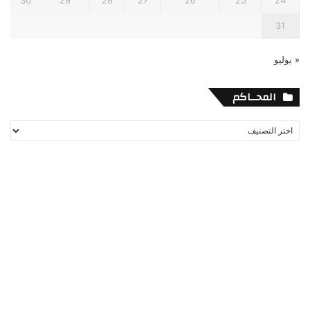
30
29
28
27
26
25
24
31
« يوليو
المحــاكم
المحــاكم