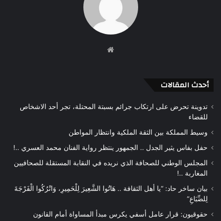
موقع
الويب
أحدث المقالات
تدوينة تحرض على ارتكاب جرائم بسبتة المحتلة، تجر أحد الاشخاص
للقضاء
وسيط المملكة بين الثقة الملكية وانتظار المواطن
حفل بفاس يثير الجدل .. الجمهور ينتظر رواية الفنان محمد العسري ..!
المجلس الوطني للصحافة الذي نريده في النقابة المستقلة للصحافيين
المغاربة ..!
بيان ساخر حاد: “يا أهل الثقافة .. هَاتُوا الشَّعِيرَ لِلْحَمِيرِ، وَاتْرُكُوا الْفَرْجَةَ
لِلضِّبَاعِ”
حقوقيون: قرار عامل أسفي يكرس مبدأ المساواة أمام القانون