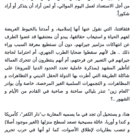
من أجل الاستعداد لعمل اليوم الموالي، أو لمن أراد أن يتذكر أو أراد
شكوراً.
فثقافتنا، التي نقول عنها أنها إسلامية، و أمدتنا بالخيوط العريضة
لفهم الحياة و استيعاب حقائقها، يبدو أن معتنقيها قد غضوا الطرف
عن انتهاكات مزامير جيرانهم، دون أن نستطيع معرفة السبب وراء
ذلك .. هل لأنهم سقطوا ضحايا الطرب الجهري، أم احتراما لحاجة
جيرانهم في التعبير عن فرحتهم، أم أنهم ينتظرون أن تتحرك العمالة
لتأطير المشهد (بمذكرة عاملية تحدد الحدود الدنيا للمرونة) على
شاكلة الطريقة التي أطرت بها الدولة الحقل الديني و التظاهرات و
المظاهرات، و التجمهرات السلمية الغير المرخصة، خاصة وأن بوادر
“العام زين” تنذر بليالي ساخنة و صاخبة في القادم من الأيام و
الشهور ..؟
هذا، و يستحيل أن تجد في ما يسميه المغاربة ب”دار الكفر”، كأمريكا
و كندا و أوربا، عائلة مسيحية تصعد لسطح منزلها (الغير موجود أصلا)
و تنصب بطاريات لإطلاق الأصوات، كما لو أنها في حرب تحرير