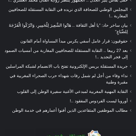
المجلس الوطني للصحافة الذي نريده في النقابة المستقلة للصحافيين
المغاربة ..!
بيان ساخر حاد: “يا أهل الثقافة .. هَاتُوا الشَّعِيرَ لِلْحَمِيرِ، وَاتْرُكُوا الْفَرْجَةَ
لِلضِّبَاعِ”
حقوقيون: قرار عامل أسفي يكرس مبدأ المساواة أمام القانون
بعد 27 ربيعا .. النقابة المستقلة للصحافيين المغاربة من أمسيات الصمود
إلى فجر التجديد ..!
جريدة المستقلة بريس الإلكترونية تفتح باب الانضمام لشبكة المراسلين
نداء وفاء من أجل لم شمل رفات شهداء حرب الصحراء المغربية في
مقبرة وطنية
النقابة المهنية المغربية لمبدعي الأغنية سفيرة الوطن إلى القلوب
أوروبا ليست الفردوس المفقود ..!
مطالب الموظفين المتقاعدين الذين أفنوا أعمارهم في خدمة الوطن