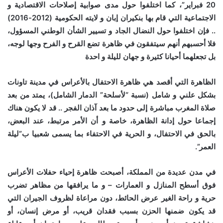
20 فبراير”، كما اختلفوا حول مدى صوابية إصلاحات الاقتصادية و
الاجتماعية التي قام بها بنكيران إبان و لايته الحكومية (2012-2016)
.. فإن اختلفوا حول النضال الجاد و تسيير الشأن الوطني المسؤول،
فلا أحسبهم أنهم سيتفقون في ظاهرة تضع القرح و الفرح وجها لوجه،
بل تجعلهما أحيانا كثيرة و جهان لليلة و احدة
الظاهرة التي أقصد هي ظاهرة الاحتفال بالأعراس في مدينة تاونات
بشكل علني و شامل (نسبة “لأسلحة” الدمار الشامل)، يمتد من بعد
صلاة المغرب مباشرة إلى حدود ما بعد آذان الفجر .. قد لا يكون هناك
إجماعا حول إدانة الظاهرة، خاصة و أن الأمر مرتبط، عند البعض،
بالحق في الاحتفال، و الحرية في الاحتفاء بما يسمى شعبيا ب”ليلة
العمر”.
في مدن عديدة من المملكة، أصبحت ظاهرة إحياء حفلات الأعراس
فوق أسطح المنازل و العمارات – و ما يرافقها من مظاهر تضرب
حرية و راحة الغير عرض الحائط، دون مراعاة لظروف الجيران التي
قد يكون ضمنها الحزن بسبب فقدان قريب، أو مرض إنسان، أو