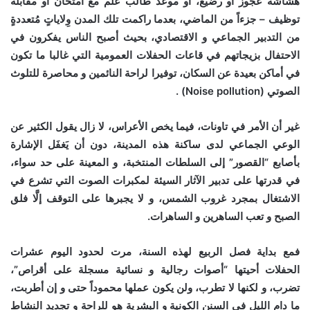
هشاشة عجوز أو رضيع، أو موعد طالب علم مع امتحان أو مقابلة
توظيف – جزءاً من الماضي، بعدما راكمت تلك المدن وِلاياتٍ مُتعددةٍ
من التدبير الجماعي و الاقتصادي، بحيث أصبح الناس يفكرون في
الاحتفال بزيجاتهم في قاعات الحفلات العمومية التي غالبا ما تكون
في أماكن بعيدة عن السكان، توفيرا لراحة النائمين و محاصرة للتلوث
الصوتي (Noise pollution) .
غير أن الأمر في تاونات، فيما يخص الأعراس، لا زال يقول الكثير عن
الوعي الجماعي لدى ساكنة هذه المدينة، دون أن يَغفَل الإشارة
بأصابع “القصور” إلى السلطات المنتخبة، و المعينة على حد سواء،
في قدرتها على تدبير الآثار السيئة لمكبرات الصوت التي تشرع في
الاشتغال بمجرد غروب الشمس، و لا يجبرها على التوقف إلَّا فلق
الصبح و تعب الساهرين و الساهرات.
فمع بداية فصل الربيع لهذه السنة، مرت لحدود اليوم عشرات
الحفلات أحيتها “أصوات رجالية و نسائية مسجلة على أقراص”،
تضرب، و لكنها لا تطرب، ولن يكون عملها محموداً حتى و إن أطربت،
ما دام الليل في السنن الكونية و البشرية هو للراحة و تجديد النشاط