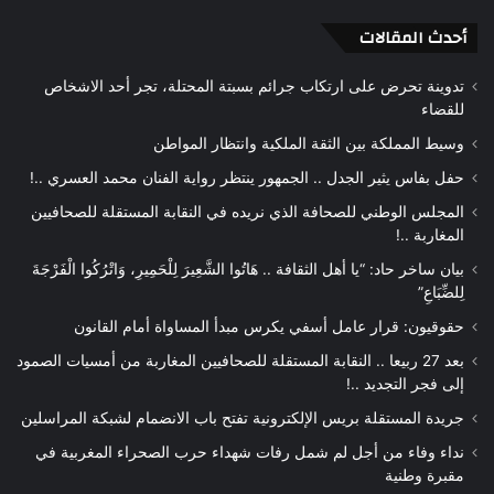
أحدث المقالات
تدوينة تحرض على ارتكاب جرائم بسبتة المحتلة، تجر أحد الاشخاص
للقضاء
وسيط المملكة بين الثقة الملكية وانتظار المواطن
حفل بفاس يثير الجدل .. الجمهور ينتظر رواية الفنان محمد العسري ..!
المجلس الوطني للصحافة الذي نريده في النقابة المستقلة للصحافيين
المغاربة ..!
بيان ساخر حاد: “يا أهل الثقافة .. هَاتُوا الشَّعِيرَ لِلْحَمِيرِ، وَاتْرُكُوا الْفَرْجَةَ
لِلضِّبَاعِ”
حقوقيون: قرار عامل أسفي يكرس مبدأ المساواة أمام القانون
بعد 27 ربيعا .. النقابة المستقلة للصحافيين المغاربة من أمسيات الصمود
إلى فجر التجديد ..!
جريدة المستقلة بريس الإلكترونية تفتح باب الانضمام لشبكة المراسلين
نداء وفاء من أجل لم شمل رفات شهداء حرب الصحراء المغربية في
مقبرة وطنية