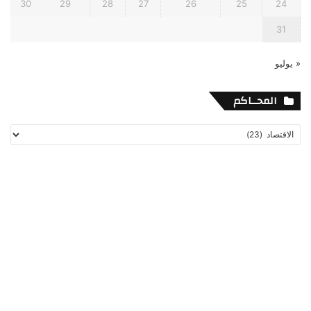
30
29
28
27
26
25
24
31
« يوليو
المحــاكم
المحــاكم