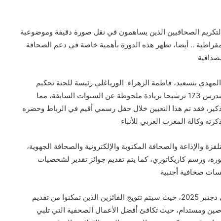
 لتكريم الصحافيين الذين يساهمون في نقل صورة دقيقة وموضوعية
يمقراطية .. أيضا، تظهر هذه الدورة بأهمية خاصة في دعم الصحافة
مصداقية
المهدي بنسعيد، فاطمة الزهراء الورياغلي رئيسة للجنة تحكيم
الجائزة الوطنية الكبرى للصحافة برسم سنة 2025، التي ستدرس 173 ترشيحا بزيادة ملحوظة عن السنوات السابقة، مما
لتذكير، فقد تم هذا التعيين خلال حفل رسمي أقيم في الرباط وحضره
ته وكالة المغرب العربي للأنباء
زة والإذاعة والصحافة المكتوبة والإلكترونية والصحافة الجهوية،
ورة، ورسم كاريكاتوري، كما يتم تقديم جوائز تقدير لشخصيات
سسات صحافية أجنبية
من المتوقع أن تختتم فعاليات الدورة بحفل توزيع الجوائز في دجنبر 2025، حيث سيتم تتويج الفائزين الذين تمكنوا من تقديم
صين ومستدام، حيث تكافئ أفضل الأعمال الصحفية التي تلبي