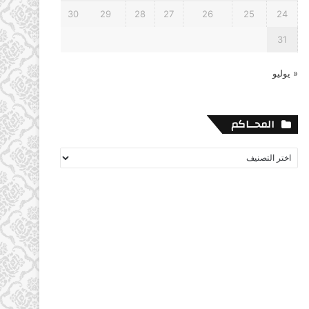
30
29
28
27
26
25
24
31
« يوليو
المحــاكم
المحــاكم