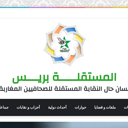
المستقلــــــة بريــــس
سان حال النقابة المستقلة للصحافيين المغاربة
نات
ملفات و قضايا
حوارات
أحداث دولية
أحزاب و نقابات
جماعا