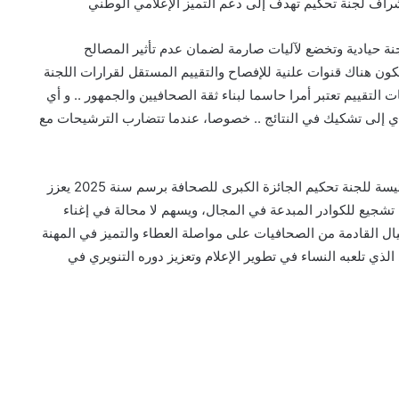
 إشراف لجنة تحكيم تهدف إلى دعم التميز الإعلامي الوطني
لجنة حيادية وتخضع لآليات صارمة لضمان عدم تأثير المصالح
كون هناك قنوات علنية للإفصاح والتقييم المستقل لقرارات اللجنة
ت التقييم تعتبر أمرا حاسما لبناء ثقة الصحافيين والجمهور .. و أي
 إلى تشكيك في النتائج .. خصوصا، عندما تتضارب الترشيحات مع
على العموم، فإن تعيين امرأة (فاطمة الزهراء الورياغلي) رئيسة للجنة تحكيم الجائزة الكبرى للصحافة برسم سنة 2025 يعزز
شجيع للكوادر المبدعة في المجال، ويسهم لا محالة في إغناء
ال القادمة من الصحافيات على مواصلة العطاء والتميز في المهنة
الذي تلعبه النساء في تطوير الإعلام وتعزيز دوره التنويري في