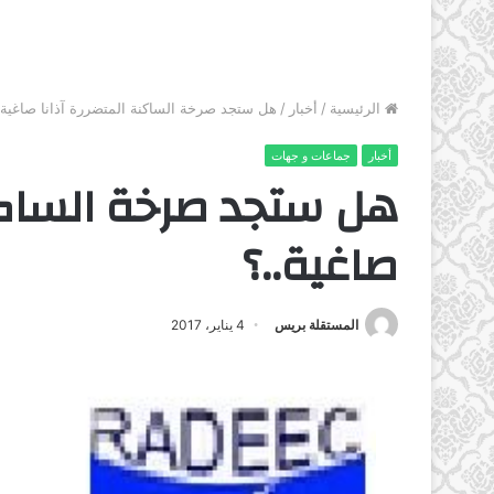
الرئيسية
/
أخبار
/
هل ستجد صرخة الساكنة المتضررة آذانا صاغية.
أخبار
جماعات و جهات
هل ستجد صرخة الساكنة
صاغية..؟
المستقلة بريس
4 يناير، 2017