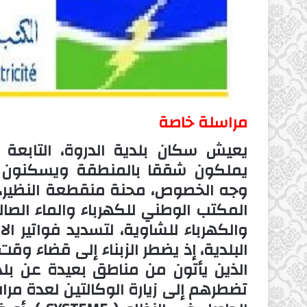
مراسلة خاصة
يعيش سكان بلدية الدروة، التابعة ت
يملكون شققا بالمنطقة ويسكنون خار
وجه الخصوص، محنة منقطعة النظير، 
المكتب الوطني للكهرباء والماء الصال
والكهرباء للشاوية، لتسديد فواتير ال
البلدية، إذ يضطر الزبناء إلى قضاء و
الذين يأتون من مناطق بعيدة عن بلد
تضطرهم إلى زيارة الوكالتين لعدة مر