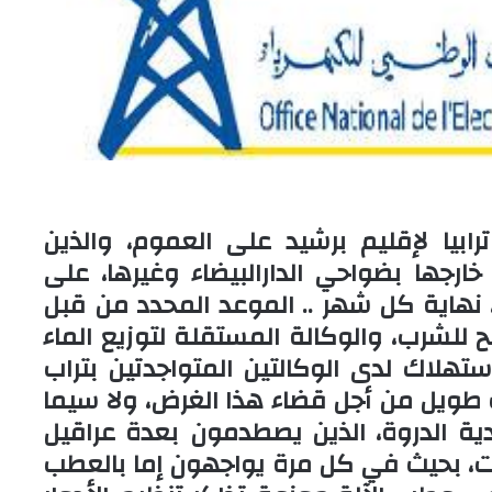
رابيا لإقليم برشيد على العموم، والذين
جها بضواحي الدارالبيضاء وغيرها، على
نهاية كل شهر .. الموعد المحدد من قبل
ح للشرب، والوكالة المستقلة لتوزيع الماء
استهلاك لدى الوكالتين المتواجدتين بتراب
قت طويل من أجل قضاء هذا الغرض، ولا سيما
ية الدروة، الذين يصطدمون بعدة عراقيل
ات، بحيث في كل مرة يواجهون إما بالعطب