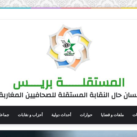
المستقلــــــة بريــــس
سان حال النقابة المستقلة للصحافيين المغاربة
نات
ملفات و قضايا
حوارات
أحداث دولية
أحزاب و نقابات
جماعا