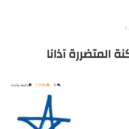
.؟
 المتضررة آذانا
0
1٬348
دقيقة واحدة