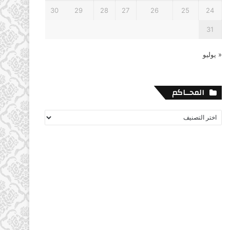
30
29
28
27
26
25
24
31
« يوليو
المحــاكم
المحــاكم