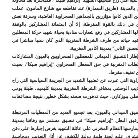
سية التي راح ضحيتها الشهيد “إبراهيم صيكا”، فمباشرة بعد محاولة
 بالمدينة (طريق السمارة) عند تقاطعه مع شارع المامون، عملت
 الذين كانوا مؤازرين بالجماهير الصحراوية الغاضبة، وسرقة نعش
ي ذلك بالقوة المفرطة، إلا أن استماتة المشاركين بالوقفة
لها المشاركين في رفع شعارات منادية بحياة شهيد حركة المعطلين
 قيد حياته من طرف الشرطة المغربية الذي كان سببا مباشرا في
ن الثاني” بمدينة اكادير المغربية.
ار التنسيق الميداني للمعطلين الصحراويين بالعيون المشاركات
لسلطات المغربية في حق المعطل الصحراوي “إبراهيم صيكا”، بحيث
ن تعنيف مفرط.
ية التي عبرت عن غضبها الشديد من الجريمة السياسية التي راح
ذيب الوحشي بمخافر الشرطة المغربية بمدينة كليميم، طيلة يومي
جن المحلي ببوزكارن، حيث تدهورت صحته بشكل خطير، نتيجة مضاعفات
ق الميداني بالعيون، بعد تجميع العديد من المعطيات المرتبطة
لرفيق البطل “إبراهيم صيكا” في تنسيق مستمر مع رفاقنا بمدينة
 يمارسها النظام المخزني على عائلة الشهيد بغرض إجبارها على دفن
رف عليه لجنة طبية دولية للكشف عن أثار التعذيب ومحاسبة