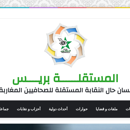
المستقلــــــة بريــــس
سان حال النقابة المستقلة للصحافيين المغاربة
نات
ملفات و قضايا
حوارات
أحداث دولية
أحزاب و نقابات
جماعا