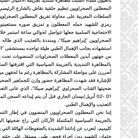
بالعيون مساء السبت مظاهرة للتنديد بجريمة الاغتيال السيا
المعطلين الصحراويين تنظيم حلقية نقاش بالشارع الرئيسي
السلطات المغربية على محاولة تفريق المعطلين الصحراويين
رمزي للشهيد حمله المعطلون و تمزيق صوره مستعينين ف
الاحتجاجية السلمية جعلها تتواصل لحوالي ساعة استمر خلا
الصحراويين “إبراهيم صيكا”، ومنددة بالتعذيب الذي طاله
استشهاده بجانب الإهمال الطبي طيلة تواجده بمستشفى “الحس
من جهتهن أبدين المعطلات الصحراويات المنضويات تحت إط
بالمظاهرة التنديدية بالجريمة السياسية التي اقترفتها ا
أصررن على مواصلة المشاركة بالمظاهرة رغم ما لحقهن م
للإشارة فقد شهدت المظاهرة حضور وازن للجماهير الصحراو
ضحيتها الشاب الصحراوي “إبراهيم صيكا”، الذي عانى التع
01 -02 أبريل/نيسان الجاري قبل أن يتم إيداعه الس
التعذيب والإهمال الطبي.
إننا نحن المعطلون الصحراويون المنضوون في إطار التنسي
بالجريمة السياسية المكتملة الأركان التي راح ضحيتها ا
كليميم، لنعرب عن إدانتنا الشديدة بالضغوطات الهائلة التي
جثمان الشهيد دون إجراء فحص طبي مستقل على جثته تش