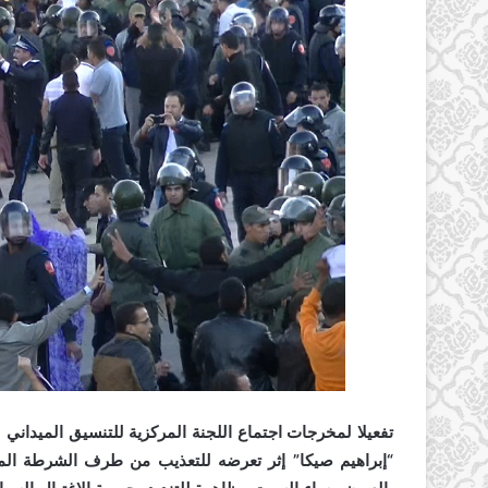
تفعيلا لمخرجات اجتماع اللجنة المركزية للتنسيق الميداني 
“إبراهيم صيكا” إثر تعرضه للتعذيب من طرف الشرطة المغربية بكليميم بعد