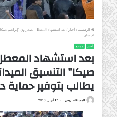
الرئيسية
/
أخبار
/
بعد استشهاد المعطل الصحراوي “إبراهيم صيكا” 
الإنسان
أخبار
مجتمع
بعد استشهاد المعطل 
صيكا” التنسيق الميدا
يطالب بتوفير حماية د
المستقلة بريس
17 أبريل، 2016