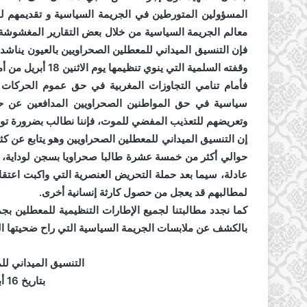
المسؤولين المتورطين في الجريمة السياسية و تقديمهم لل
معالم الجريمة السياسية من خلال بعض التقارير المغشوشة 
فإن التنسيق الميداني للمعطلين الصحراويين بالعيون يناشد
وقفته السلمية التي ينوي تنظيمها يوم الاثنين 18 أبريل من أمام محكمة الاستئناف.
فأمام تنامي التجاوزات المغربية في حق عموم الحركات ا
سياسية في حق المواطنين الصحراويين المدافعين عن حق
وتعريضهم للتعذيب المفضي للموت، فإننا نطالب بضرورة توفير
إن التنسيق الميداني للمعطلين الصحراويين وهو يتابع عن 
حوالي أكثر من خمسة عشرة طالبا صحراويا بسجن لوداية، 
عادلة، سيما بعد حملة التحريض العنصرية التي واكبت اعتق
لمطالبهم قد يعجل من حصول كارثة إنسانية أخرى.
كما نجدد مطالبتنا لجميع الإطارات التنظيمية للمعطلين ب
بالكشف عن ملابسات الجريمة السياسية التي راح ضحيتها الر
التنسيق الميداني لل
بتاريخ 16 أبريل/نيسان 2016.